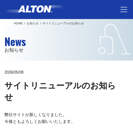
コ
ナ
ン
ビ
テ
ゲ
HOME
お知らせ
サイトリニューアルのお知らせ
ン
ー
ツ
シ
News
へ
ョ
ス
ン
お知らせ
キ
に
ッ
移
プ
動
2026/05/08
サイトリニューアルのお知ら
せ
弊社サイトが新しくなりました。
今後ともよろしくお願いいたします。