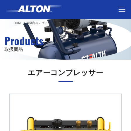
コ
ナ
ン
ビ
テ
ゲ
HOME
取扱商品
エアーコンプレッサー
ン
ー
ツ
シ
Products
へ
ョ
ス
ン
取扱商品
キ
に
ッ
移
プ
動
エアーコンプレッサー