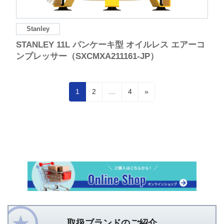
Stanley
STANLEY 11L パンケーキ型 オイルレス エアーコ
ンプレッサー（SXCMXA211161-JP）
投
固
固
固
1
2
…
4
»
定
定
定
稿
ペ
ペ
ペ
の
ー
ー
ー
ペ
ジ
ジ
ジ
ー
ジ
送
り
取扱ブランドのご紹介