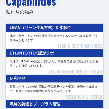
Capabilities
私たちの強み
LEAN（リーン生産方式）& 柔軟性
北米、欧州、アジアの主要市場をカバーするグローバルな製造・販
売拠点があります。
LEAN & RESPONSIVENESS
ETL/INTERTEK認定ラボ
現地のETL/Intertek認定ラボにより、高品質で適切に認証された製品
ラインを確保しています。
ETL/INTERTEK CERTIFIED LAB
研究開発
外部に依存しない自社完結の研究開発体制を構築。企画から設計ま
で、高度な技術で独創的な製品を生み出します。
RESEARCH & DESIGN
戦略的調達とプログラム管理