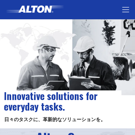
コ
ナ
ン
ビ
テ
ゲ
ン
ー
ツ
シ
へ
ョ
ス
ン
キ
に
ッ
移
プ
動
Innovative solutions for
everyday tasks.
日々のタスクに、革新的なソリューションを。