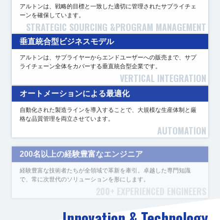
アルトンは、戦略的目標と一致した適切に管理されたサプライチェ
ーンを確保しています。
STRATEGIC SOURCING &
PROGRAM MANAGEMENT
垂直統合型ビジネスモデル
アルトンは、サプライヤーからエンドユーザーへの販売まで、サプ
ライチェーン全体をカバーする垂直統合型企業です。
VERTICAL INTEGRATION
オートメーションによる最適化
自動化された製造ラインを導入することで、大規模な生産体制と厳
格な品質管理を両立させています。
AUTOMATION
200名以上の経験豊富なエンジニア
経験豊富な技術者たちが全領域で革新を牽引。卓越した専門知識
で、常に次世代のソリューションを形にします。
200+ EXPERIENCED ENGINEERS
Innovation & Technology