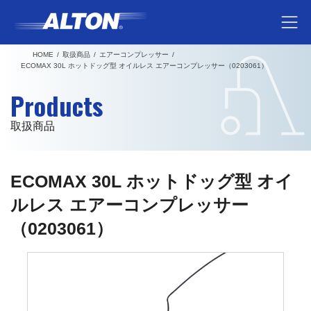
コ
ナ
ン
ビ
テ
ゲ
HOME
取扱商品
エアーコンプレッサー
ン
ー
ECOMAX 30L ホットドッグ型 オイルレス エアーコンプレッサー（0203061）
ツ
シ
Products
へ
ョ
ス
ン
取扱商品
キ
に
ッ
移
プ
動
ECOMAX 30L ホットドッグ型 オイ
ルレス エアーコンプレッサー
（0203061）