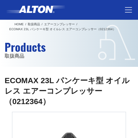
コ
ナ
ン
ビ
テ
ゲ
HOME
取扱商品
エアーコンプレッサー
ン
ー
ECOMAX 23L パンケーキ型 オイルレス エアーコンプレッサー（0212364）
ツ
シ
Products
へ
ョ
ス
ン
取扱商品
キ
に
ッ
移
プ
動
ECOMAX 23L パンケーキ型 オイル
レス エアーコンプレッサー
（0212364）