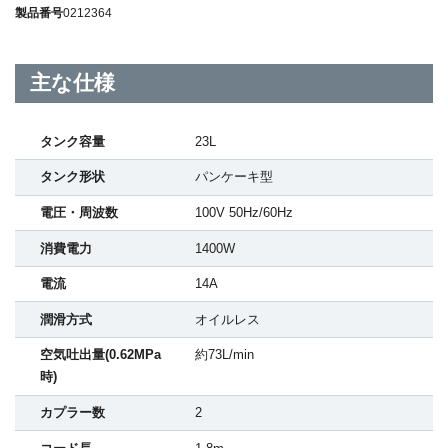
製品番号
0212364
主な仕様
タンク容量
23L
タンク形状
パンケーキ型
電圧・周波数
100V 50Hz/60Hz
消費電力
1400W
電流
14A
潤滑方式
オイルレス
空気吐出量(0.62MPa
約73L/min
時)
カプラー数
2