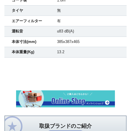
コード長
1.8m
タイヤ
無
エアーフィルター
有
運転音
≤83 dB(A)
本体寸法(mm)
385x387x465
本体重量(Kg)
13.2
取扱ブランドのご紹介