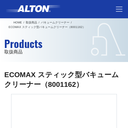
コ
ナ
ン
ビ
テ
ゲ
HOME
取扱商品
バキュームクリーナー
ン
ー
ECOMAX スティック型バキュームクリーナー（8001162）
ツ
シ
Products
へ
ョ
ス
ン
取扱商品
キ
に
ッ
移
プ
動
ECOMAX スティック型バキューム
クリーナー（8001162）