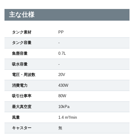
主な仕様
タンク素材
PP
タンク容量
-
集塵容量
0.7L
吸水容量
-
電圧・周波数
20V
消費電力
430W
吸引仕事率
80W
最大真空度
10kPa
風量
1.4 m³/min
キャスター
無