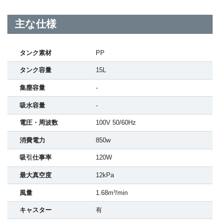
主な仕様
タンク素材
PP
タンク容量
15L
集塵容量
-
吸水容量
-
電圧・周波数
100V 50/60Hz
消費電力
850w
吸引仕事率
120W
最大真空度
12kPa
風量
1.68m³/min
キャスター
有