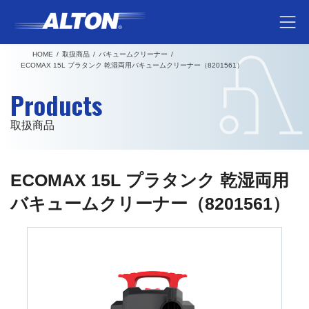
コ
ナ
ン
ビ
テ
ゲ
HOME
取扱商品
バキュームクリーナー
ン
ー
ECOMAX 15L プラタンク 乾湿両用バキュームクリーナー（8201561）
ツ
シ
Products
へ
ョ
ス
ン
取扱商品
キ
に
ッ
移
プ
動
ECOMAX 15L プラタンク 乾湿両用
バキュームクリーナー（8201561）