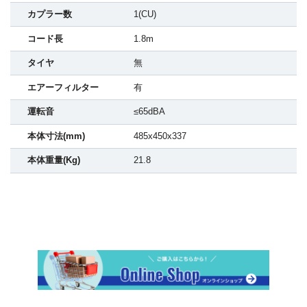
カプラー数
1(CU)
コード長
1.8m
タイヤ
無
エアーフィルター
有
運転音
≤65dBA
本体寸法(mm)
485x450x337
本体重量(Kg)
21.8