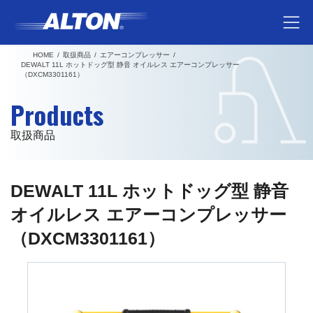
コ
ナ
ン
ビ
テ
ゲ
HOME
取扱商品
エアーコンプレッサー
ン
ー
DEWALT 11L ホットドッグ型 静音 オイルレス エアーコンプレッサー
（DXCM3301161）
ツ
シ
へ
ョ
Products
ス
ン
キ
に
取扱商品
ッ
移
プ
動
DEWALT 11L ホットドッグ型 静音
オイルレス エアーコンプレッサー
（DXCM3301161）