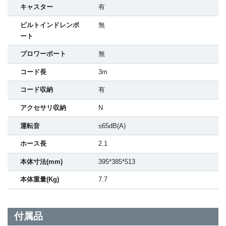
キャスター
有
ビルトインドレンポ
無
ート
ブロワーポート
無
コード長
3m
コード収納
有
アクセサリ収納
N
運転音
≤65dB(A)
ホース長
2.1
本体寸法(mm)
395*385*513
本体重量(Kg)
7.7
付属品