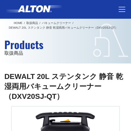
コ
ナ
ン
ビ
テ
ゲ
HOME
取扱商品
バキュームクリーナー
ン
ー
DEWALT 20L ステンタンク 静音 乾湿両用バキュームクリーナー（DXV20SJ-QT）
ツ
シ
Products
へ
ョ
ス
ン
取扱商品
キ
に
ッ
移
プ
動
DEWALT 20L ステンタンク 静音 乾
湿両用バキュームクリーナー
（DXV20SJ-QT）