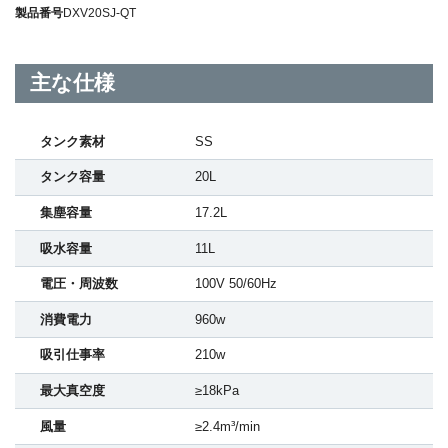
製品番号
DXV20SJ-QT
主な仕様
タンク素材
SS
タンク容量
20L
集塵容量
17.2L
吸水容量
11L
電圧・周波数
100V 50/60Hz
消費電力
960w
吸引仕事率
210w
最大真空度
≥18kPa
風量
≥2.4m³/min