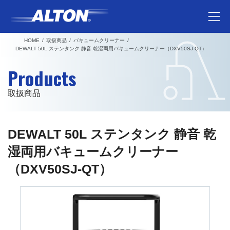
コ
ナ
ン
ビ
テ
ゲ
HOME
取扱商品
バキュームクリーナー
ン
ー
DEWALT 50L ステンタンク 静音 乾湿両用バキュームクリーナー（DXV50SJ-QT）
ツ
シ
Products
へ
ョ
ス
ン
取扱商品
キ
に
ッ
移
プ
動
DEWALT 50L ステンタンク 静音 乾
湿両用バキュームクリーナー
（DXV50SJ-QT）