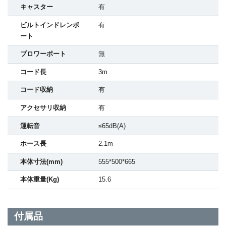
キャスター
有
ビルトインドレンポ
有
ート
ブロワーポート
無
コード長
3m
コード収納
有
アクセサリ収納
有
運転音
≤65dB(A)
ホース長
2.1m
本体寸法(mm)
555*500*665
本体重量(Kg)
15.6
付属品