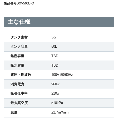
製品番号
DXV50SJ-QT
主な仕様
タンク素材
SS
タンク容量
50L
集塵容量
TBD
吸水容量
TBD
電圧・周波数
100V 50/60Hz
消費電力
960w
吸引仕事率
210w
最大真空度
≥18kPa
風量
≥2.7m³/min