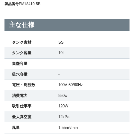
製品番号
EM18410-5B
主な仕様
タンク素材
SS
タンク容量
19L
集塵容量
-
吸水容量
-
電圧・周波数
100V 50/60Hz
消費電力
850w
吸引仕事率
120W
最大真空度
12kPa
風量
1.55m³/min