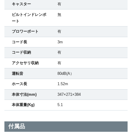
キャスター
有
ビルトインドレンポ
無
ート
ブロワーポート
有
コード長
3m
コード収納
有
アクセサリ収納
有
運転音
80dB(A）
ホース長
1.52m
本体寸法(mm)
347×271×384
本体重量(Kg)
5.1
付属品