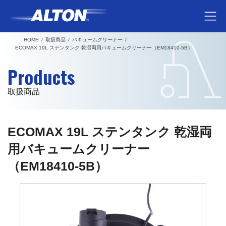
コ
ナ
ン
ビ
テ
ゲ
HOME
取扱商品
バキュームクリーナー
ン
ー
ECOMAX 19L ステンタンク 乾湿両用バキュームクリーナー（EM18410-5B）
ツ
シ
Products
へ
ョ
ス
ン
取扱商品
キ
に
ッ
移
プ
動
ECOMAX 19L ステンタンク 乾湿両
用バキュームクリーナー
（EM18410-5B）