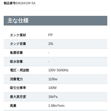
製品番号
EM18410P-5A
主な仕様
タンク素材
PP
タンク容量
20L
集塵容量
-
吸水容量
-
電圧・周波数
100V 50/60Hz
消費電力
1100w
吸引仕事率
140W
最大真空度
16kPa
風量
1.68m³/min