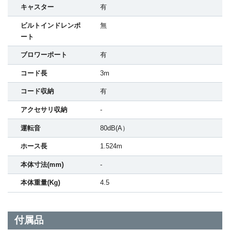
キャスター
有
ビルトインドレンポ
無
ート
ブロワーポート
有
コード長
3m
コード収納
有
アクセサリ収納
-
運転音
80dB(A）
ホース長
1.524m
本体寸法(mm)
-
本体重量(Kg)
4.5
付属品