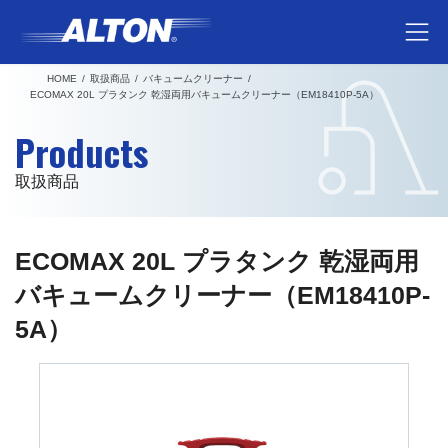
コ
ナ
ン
ビ
テ
ゲ
HOME
取扱商品
バキュームクリーナー
ン
ー
ECOMAX 20L プラタンク 乾湿両用バキュームクリーナー（EM18410P-5A）
ツ
シ
Products
へ
ョ
ス
ン
取扱商品
キ
に
ッ
移
プ
動
ECOMAX 20L プラタンク 乾湿両用
バキュームクリーナー（EM18410P-
5A）