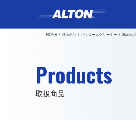
コ
ナ
ン
ビ
テ
ゲ
ン
ー
HOME
取扱商品
バキュームクリーナー
Stanl
ツ
シ
へ
ョ
ス
ン
Products
キ
に
ッ
移
プ
動
取扱商品