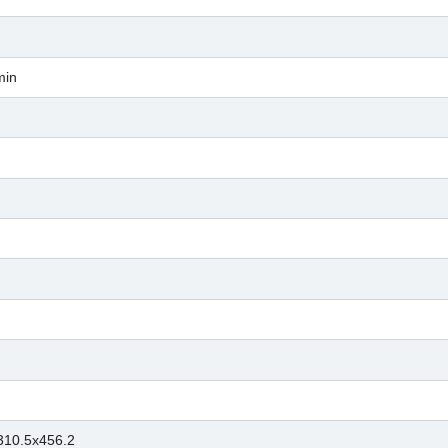
min
310.5x456.2