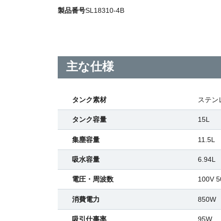
製品番号
SL18310-4B
主な仕様
タンク素材
ステン
タンク容量
15L
集塵容量
11.5L
吸水容量
6.94L
電圧・周波数
100V 5
消費電力
850W
吸引仕事率
95W