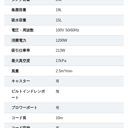
集塵容量
19L
吸水容量
15L
電圧・周波数
100V 50/60Hz
消費電力
1200W
吸引仕事率
213W
最大真空度
17kPa
風量
2.5m³/min
キャスター
有
ビルトインドレンポ
無
ート
ブロワーポート
有
コード長
10m