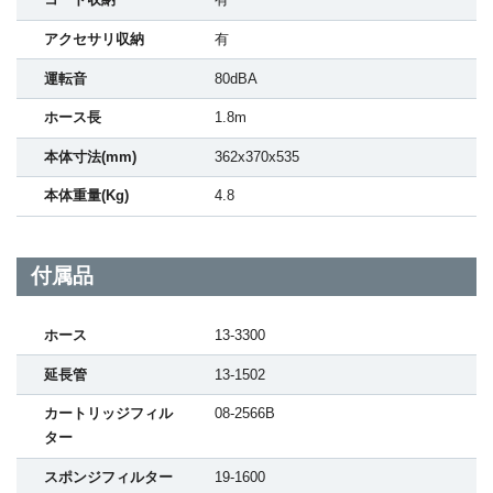
コード収納
有
アクセサリ収納
有
運転音
80dBA
ホース長
1.8m
本体寸法(mm)
362x370x535
本体重量(Kg)
4.8
付属品
ホース
13-3300
延長管
13-1502
カートリッジフィル
08-2566B
ター
スポンジフィルター
19-1600