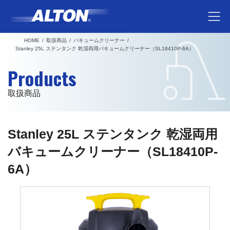
コ
ナ
ン
ビ
テ
ゲ
HOME
取扱商品
バキュームクリーナー
ン
ー
Stanley 25L ステンタンク 乾湿両用バキュームクリーナー（SL18410P-6A）
ツ
シ
Products
へ
ョ
ス
ン
取扱商品
キ
に
ッ
移
プ
動
Stanley 25L ステンタンク 乾湿両用
バキュームクリーナー（SL18410P-
6A）