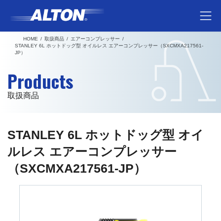
コ
ナ
ン
ビ
テ
ゲ
HOME
取扱商品
エアーコンプレッサー
ン
ー
STANLEY 6L ホットドッグ型 オイルレス エアーコンプレッサー（SXCMXA217561-
JP）
ツ
シ
へ
ョ
Products
ス
ン
キ
に
取扱商品
ッ
移
プ
動
STANLEY 6L ホットドッグ型 オイ
ルレス エアーコンプレッサー
（SXCMXA217561-JP）