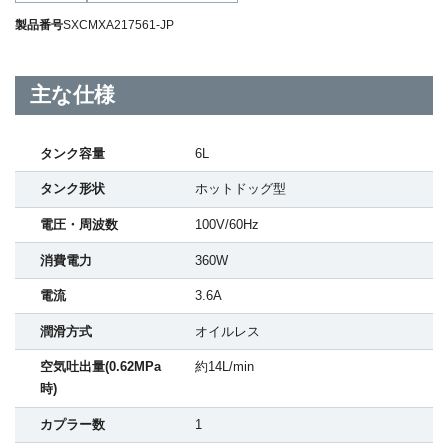
製品番号
SXCMXA217561-JP
主な仕様
タンク容量
6L
タンク形状
ホットドッグ型
電圧・周波数
100V/60Hz
消費電力
360W
電流
3.6A
潤滑方式
オイルレス
空気吐出量(0.62MPa
約14L/min
時)
カプラー数
1