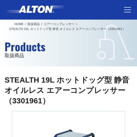
コ
ナ
ン
ビ
テ
ゲ
HOME
取扱商品
エアーコンプレッサー
ン
ー
STEALTH 19L ホットドッグ型 静音 オイルレス エアーコンプレッサー（3301961）
ツ
シ
Products
へ
ョ
ス
ン
取扱商品
キ
に
ッ
移
プ
動
STEALTH 19L ホットドッグ型 静音
オイルレス エアーコンプレッサー
（3301961）