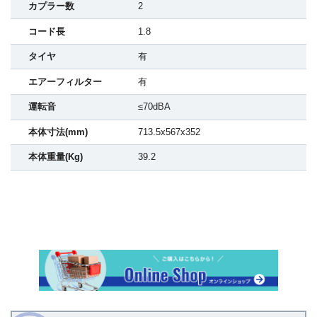
カプラー数
2
コード長
1.8
タイヤ
有
エアーフィルター
有
運転音
≤70dBA
本体寸法(mm)
713.5x567x352
本体重量(Kg)
39.2