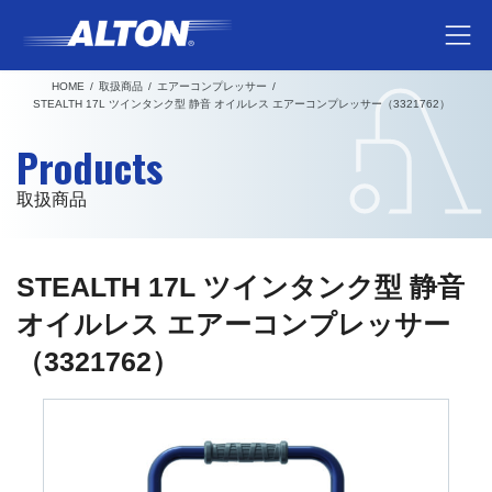
コ
ナ
ン
ビ
テ
ゲ
HOME
取扱商品
エアーコンプレッサー
ン
ー
STEALTH 17L ツインタンク型 静音 オイルレス エアーコンプレッサー（3321762）
ツ
シ
Products
へ
ョ
ス
ン
取扱商品
キ
に
ッ
移
プ
動
STEALTH 17L ツインタンク型 静音
オイルレス エアーコンプレッサー
（3321762）