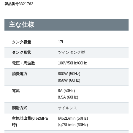
製品番号
3321762
主な仕様
タンク容量
17L
タンク形状
ツインタンク型
電圧・周波数
100V/50Hz/60Hz
消費電力
800W (50Hz)
850W (60Hz)
電流
8A (50Hz)
8.5A (60Hz)
潤滑方式
オイルレス
空気吐出量(0.62MPa
約62L/min (50Hz)
時)
約75L/min (60Hz)