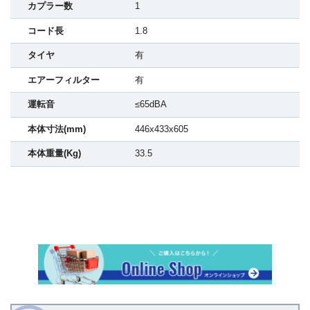
カプラー数
1
コード長
1.8
タイヤ
有
エアーフィルター
有
運転音
≤65dBA
本体寸法(mm)
446x433x605
本体重量(Kg)
33.5