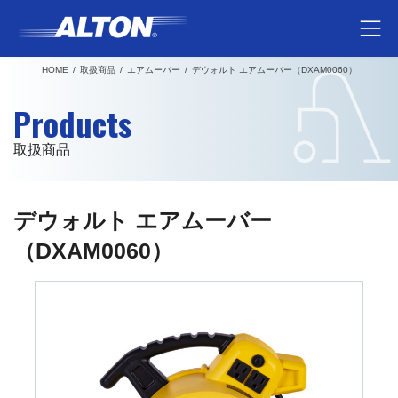
コ
ナ
ン
ビ
テ
ゲ
HOME
取扱商品
エアムーバー
デウォルト エアムーバー（DXAM0060）
ン
ー
ツ
シ
Products
へ
ョ
ス
ン
取扱商品
キ
に
ッ
移
プ
動
デウォルト エアムーバー
（DXAM0060）