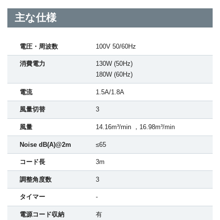
主な仕様
電圧・周波数
100V 50/60Hz
消費電力
130W (50Hz)
180W (60Hz)
電流
1.5A/1.8A
風量切替
3
風量
14.16m³/min ，16.98m³/min
Noise dB(A)@2m
≤65
コード長
3m
調整角度数
3
タイマー
-
電源コード収納
有