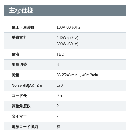
主な仕様
電圧・周波数
100V 50/60Hz
消費電力
480W (50Hz)
690W (60Hz)
電流
TBD
風量切替
3
風量
36.25m³/min ，40m³/min
Noise dB(A)@2m
≤70
コード長
9m
調整角度数
2
タイマー
-
電源コード収納
有