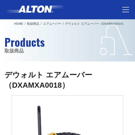
コ
ナ
ン
ビ
テ
ゲ
HOME
取扱商品
エアムーバー
デウォルト エアムーバー（DXAMXA0018）
ン
ー
ツ
シ
Products
へ
ョ
ス
ン
取扱商品
キ
に
ッ
移
プ
動
デウォルト エアムーバー
（DXAMXA0018）