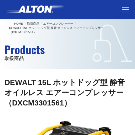
コ
ナ
ン
ビ
テ
ゲ
HOME
取扱商品
エアーコンプレッサー
ン
ー
DEWALT 15L ホットドッグ型 静音 オイルレス エアーコンプレッサー
（DXCM3301561）
ツ
シ
へ
ョ
Products
ス
ン
キ
に
取扱商品
ッ
移
プ
動
DEWALT 15L ホットドッグ型 静音
オイルレス エアーコンプレッサー
（DXCM3301561）