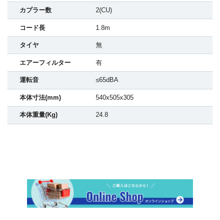
カプラー数
2(CU)
コード長
1.8m
タイヤ
無
エアーフィルター
有
運転音
≤65dBA
本体寸法(mm)
540x505x305
本体重量(Kg)
24.8