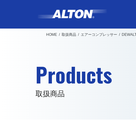
コ
ナ
ン
ビ
テ
ゲ
ン
ー
HOME
取扱商品
エアーコンプレッサー
DEWA
ツ
シ
へ
ョ
ス
ン
Products
キ
に
ッ
移
プ
動
取扱商品