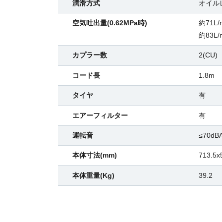
潤滑方式
オイル
空気吐出量(0.62MPa時)
約71L/m
約83L/m
カプラー数
2(CU)
コード長
1.8m
タイヤ
有
エアーフィルター
有
運転音
≤70dB
本体寸法(mm)
713.5x
本体重量(Kg)
39.2