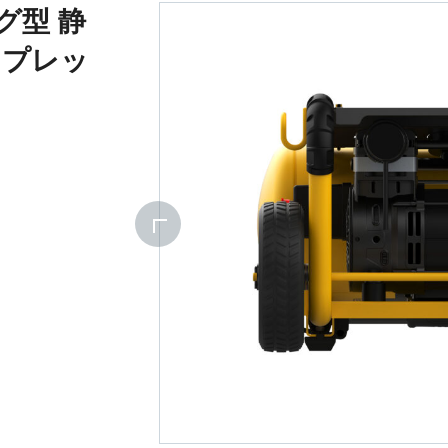
ッグ型 静
ンプレッ