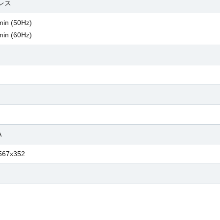
レス
in (50Hz)
in (60Hz)
A
567x352