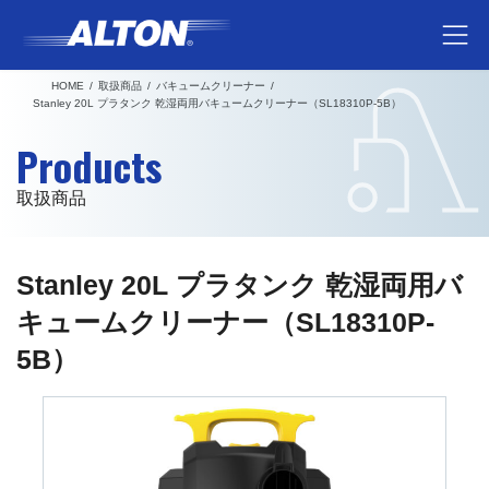
コ
ナ
ン
ビ
テ
ゲ
HOME
取扱商品
バキュームクリーナー
ン
ー
Stanley 20L プラタンク 乾湿両用バキュームクリーナー（SL18310P-5B）
ツ
シ
Products
へ
ョ
ス
ン
取扱商品
キ
に
ッ
移
プ
動
Stanley 20L プラタンク 乾湿両用バ
キュームクリーナー（SL18310P-
5B）