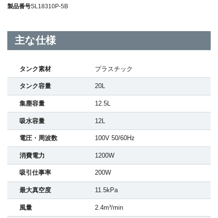
製品番号
SL18310P-5B
主な仕様
タンク素材
プラスチック
タンク容量
20L
集塵容量
12.5L
吸水容量
12L
電圧・周波数
100V 50/60Hz
消費電力
1200W
吸引仕事率
200W
最大真空度
11.5kPa
風量
2.4m³/min