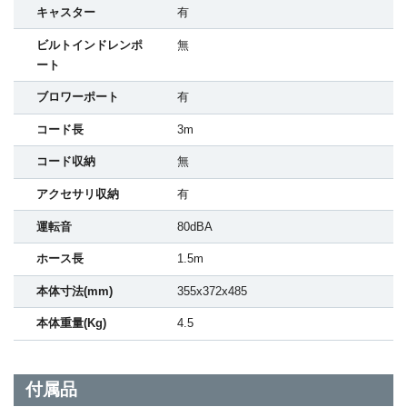
キャスター
有
ビルトインドレンポ
無
ート
ブロワーポート
有
コード長
3m
コード収納
無
アクセサリ収納
有
運転音
80dBA
ホース長
1.5m
本体寸法(mm)
355x372x485
本体重量(Kg)
4.5
付属品