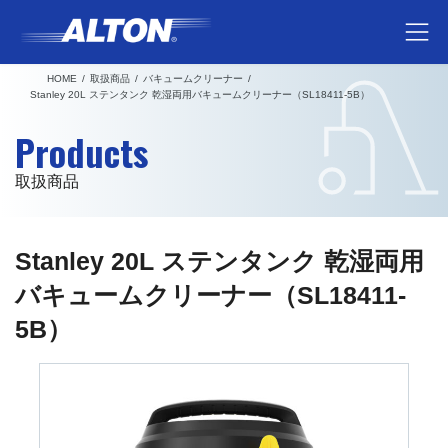
コ
ナ
ン
ビ
テ
ゲ
HOME
取扱商品
バキュームクリーナー
ン
ー
Stanley 20L ステンタンク 乾湿両用バキュームクリーナー（SL18411-5B）
ツ
シ
Products
へ
ョ
ス
ン
取扱商品
キ
に
ッ
移
プ
動
Stanley 20L ステンタンク 乾湿両用
バキュームクリーナー（SL18411-
5B）