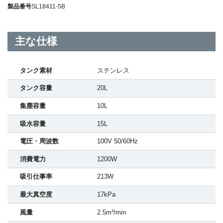
製品番号
SL18411-5B
主な仕様
タンク素材
ステンレス
タンク容量
20L
集塵容量
10L
吸水容量
15L
電圧・周波数
100V 50/60Hz
消費電力
1200W
吸引仕事率
213W
最大真空度
17kPa
風量
2.5m³/min