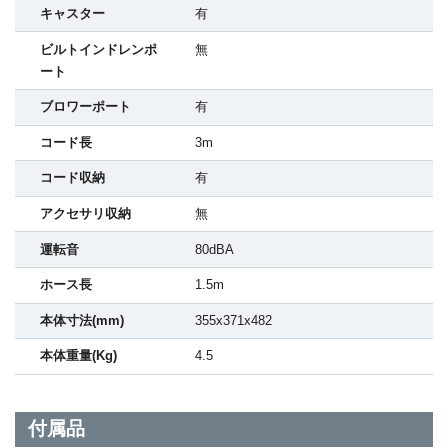
キャスター
有
ビルトインドレンポ
無
ート
ブロワーポート
有
コード長
3m
コード収納
有
アクセサリ収納
無
運転音
80dBA
ホース長
1.5m
本体寸法(mm)
355x371x482
本体重量(Kg)
4.5
付属品