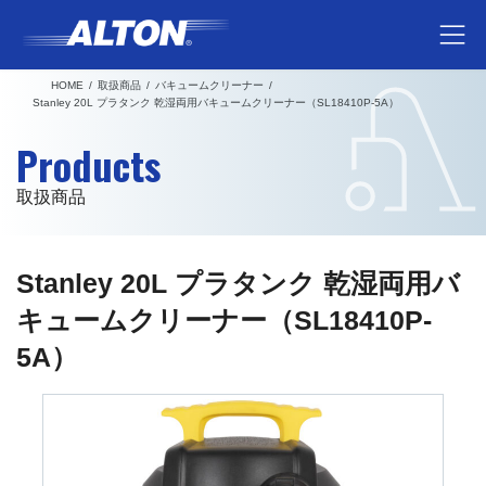
コ
ナ
ン
ビ
テ
ゲ
HOME
取扱商品
バキュームクリーナー
ン
ー
Stanley 20L プラタンク 乾湿両用バキュームクリーナー（SL18410P-5A）
ツ
シ
Products
へ
ョ
ス
ン
取扱商品
キ
に
ッ
移
プ
動
Stanley 20L プラタンク 乾湿両用バ
キュームクリーナー（SL18410P-
5A）