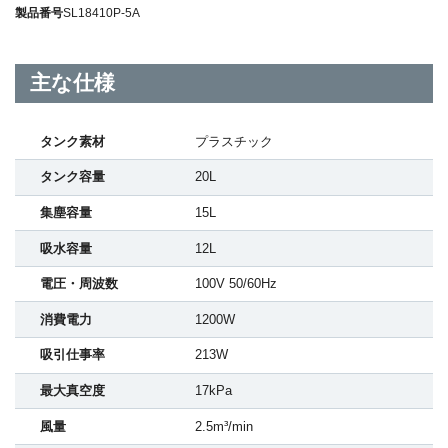
製品番号
SL18410P-5A
主な仕様
タンク素材
プラスチック
タンク容量
20L
集塵容量
15L
吸水容量
12L
電圧・周波数
100V 50/60Hz
消費電力
1200W
吸引仕事率
213W
最大真空度
17kPa
風量
2.5m³/min