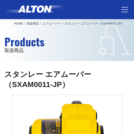
コ
ナ
ン
ビ
テ
ゲ
HOME
取扱商品
エアムーバー
スタンレー エアムーバー（SXAM0011-JP）
ン
ー
ツ
シ
Products
へ
ョ
ス
ン
取扱商品
キ
に
ッ
移
プ
動
スタンレー エアムーバー
（SXAM0011-JP）