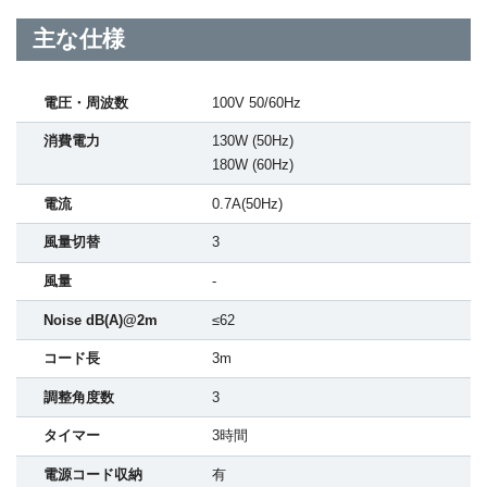
主な仕様
電圧・周波数
100V 50/60Hz
消費電力
130W (50Hz)
180W (60Hz)
電流
0.7A(50Hz)
風量切替
3
風量
-
Noise dB(A)@2m
≤62
コード長
3m
調整角度数
3
タイマー
3時間
電源コード収納
有