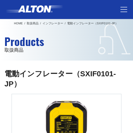
コ
ナ
ン
ビ
テ
ゲ
HOME
取扱商品
インフレーター
電動インフレーター（SXIF0101-JP）
ン
ー
ツ
シ
Products
へ
ョ
ス
ン
取扱商品
キ
に
ッ
移
プ
動
電動インフレーター（SXIF0101-
JP）