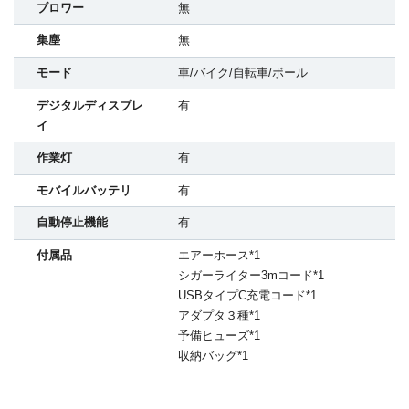
ブロワー
無
集塵
無
モード
車/バイク/自転車/ボール
デジタルディスプレ
有
イ
作業灯
有
モバイルバッテリ
有
自動停止機能
有
付属品
エアーホース*1
シガーライター3mコード*1
USBタイプC充電コード*1
アダプタ３種*1
予備ヒューズ*1
収納バッグ*1